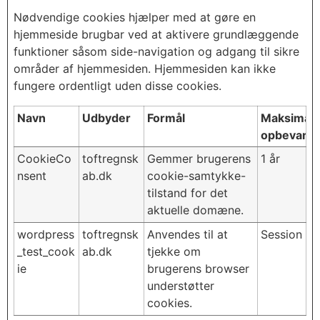
Nødvendige cookies hjælper med at gøre en
hjemmeside brugbar ved at aktivere grundlæggende
funktioner såsom side-navigation og adgang til sikre
områder af hjemmesiden. Hjemmesiden kan ikke
fungere ordentligt uden disse cookies.
Navn
Udbyder
Formål
Maksimal
opbevarin
CookieCo
toftregnsk
Gemmer brugerens
1 år
nsent
ab.dk
cookie-samtykke-
tilstand for det
aktuelle domæne.
wordpress
toftregnsk
Anvendes til at
Session
_test_cook
ab.dk
tjekke om
ie
brugerens browser
understøtter
cookies.